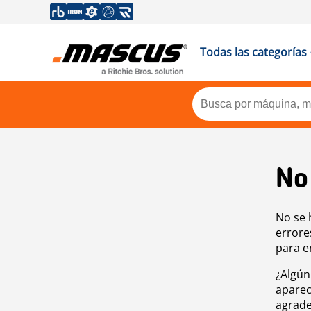
Todas las categorías
No
No se 
errore
para e
¿Algún
aparec
agrade