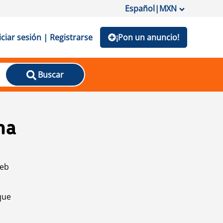
Español
|
MXN
iciar sesión | Registrarse
¡Pon un anuncio!
Buscar
na
web
que