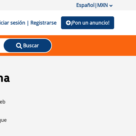
Español
|
MXN
iciar sesión | Registrarse
¡Pon un anuncio!
Buscar
na
web
que