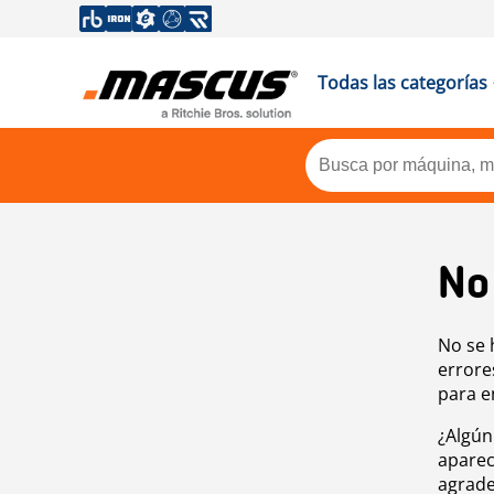
Todas las categorías
No
No se 
errore
para e
¿Algún
aparec
agrade