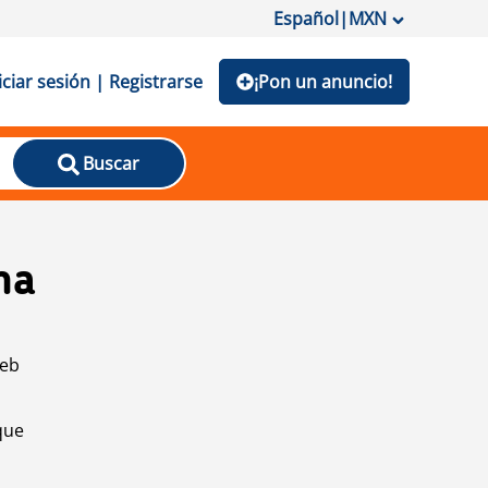
Español
|
MXN
iciar sesión | Registrarse
¡Pon un anuncio!
Buscar
na
web
que