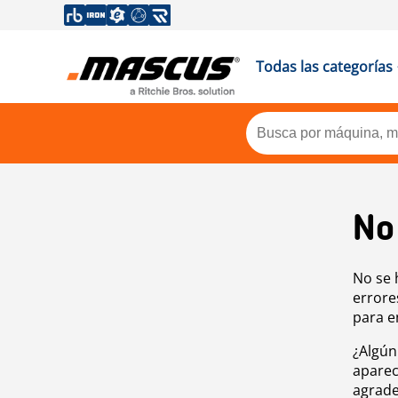
Todas las categorías
No
No se 
errore
para e
¿Algún
aparec
agrade