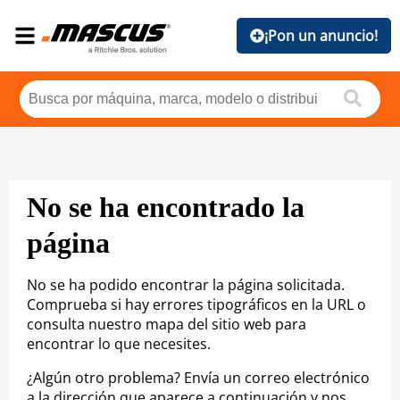
¡Pon un anuncio!
No se ha encontrado la
página
No se ha podido encontrar la página solicitada.
Comprueba si hay errores tipográficos en la URL o
consulta nuestro mapa del sitio web para
encontrar lo que necesites.
¿Algún otro problema? Envía un correo electrónico
a la dirección que aparece a continuación y nos