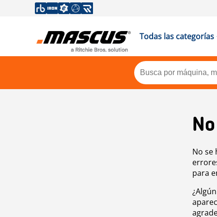
Todas las categorías
No
No se 
errore
para e
¿Algún
aparec
agrade