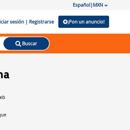
Español
|
MXN
iciar sesión | Registrarse
¡Pon un anuncio!
Buscar
na
web
que