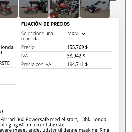
FIJACIÓN DE PRECIOS
Seleccione una
MXN
moneda
- Honda
Precio
155,769 $
L-
IVA
38,942 $
RSTE
Precio con IVA
194,711 $
v)
 Ferrari 360 Powersafe med el-start, 13hk Honda
obling og 60cm ukrudtsbørste.
levere meget andet udstyr til denne maskine. Ring