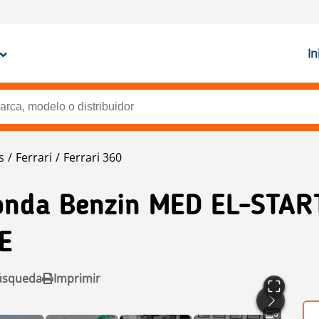
In
s
Ferrari
Ferrari 360
onda Benzin MED EL-STAR
E
úsqueda
Imprimir
6