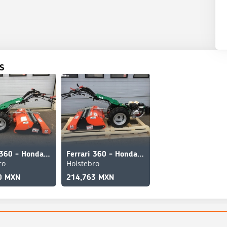
S
Ferrari 360 - Honda Benzin Tilbud med 84cm stennedlægnings
Ferrari 360 - Honda Benzin
ro
Holstebro
0 MXN
214,763 MXN