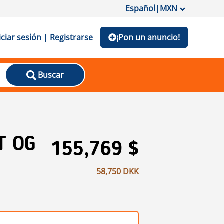
Español
|
MXN
iciar sesión | Registrarse
¡Pon un anuncio!
Buscar
T OG
155,769 $
58,750 DKK