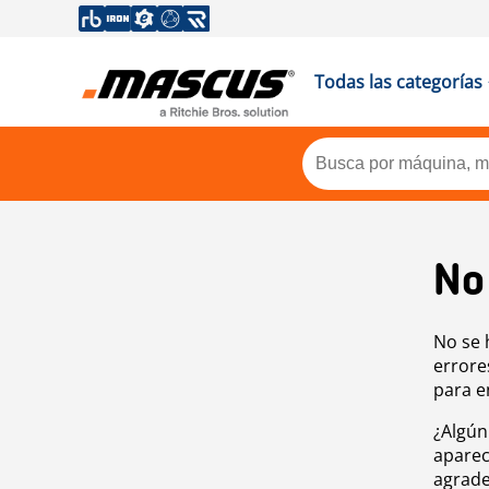
Todas las categorías
No
No se 
errore
para e
¿Algún
aparec
agrade