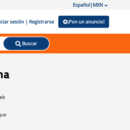
Español
|
MXN
iciar sesión | Registrarse
¡Pon un anuncio!
Buscar
na
web
que