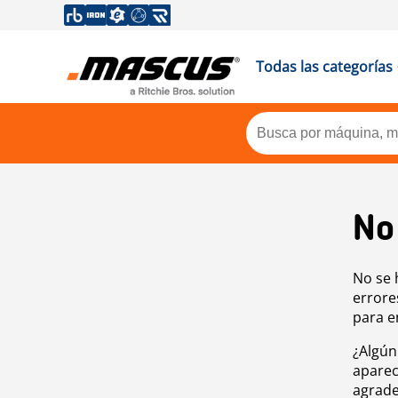
Todas las categorías
No
No se 
errore
para e
¿Algún
aparec
agrade