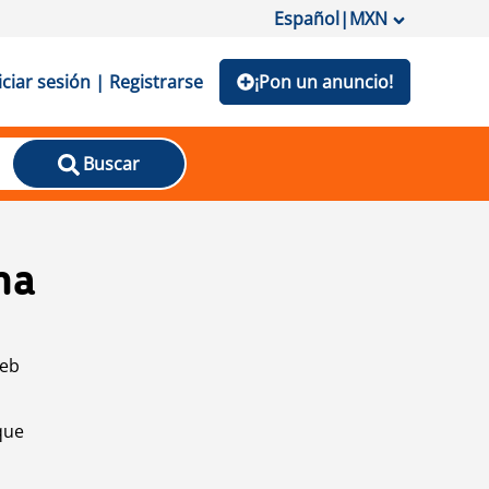
Español
|
MXN
iciar sesión | Registrarse
¡Pon un anuncio!
Buscar
na
web
que