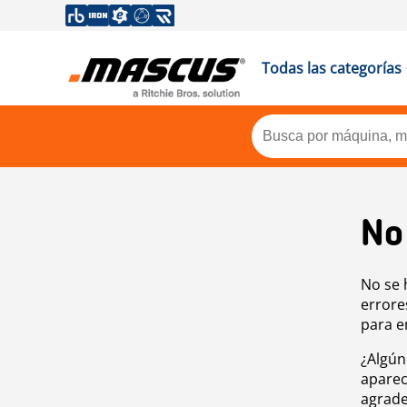
Todas las categorías
No
No se 
errore
para e
¿Algún
aparec
agrade