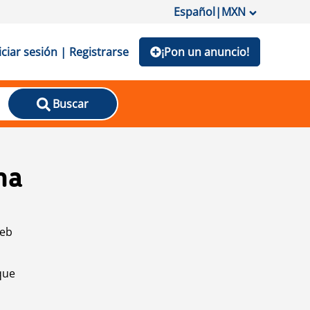
Español
|
MXN
iciar sesión | Registrarse
¡Pon un anuncio!
Buscar
na
web
que