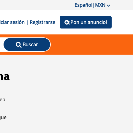
Español
|
MXN
iciar sesión | Registrarse
¡Pon un anuncio!
Buscar
na
web
que