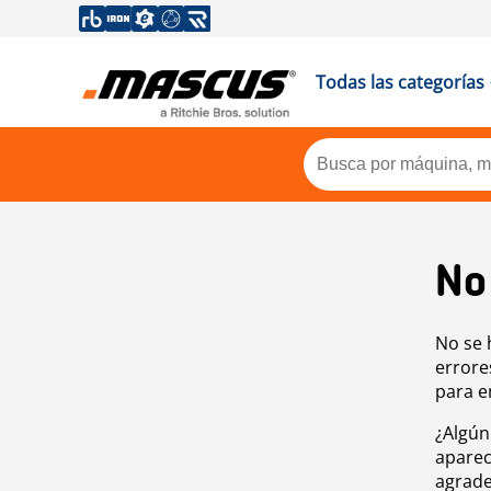
Todas las categorías
No
No se 
errore
para e
¿Algún
aparec
agrade