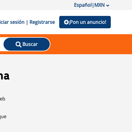
Español
|
MXN
iciar sesión | Registrarse
¡Pon un anuncio!
Buscar
na
web
que