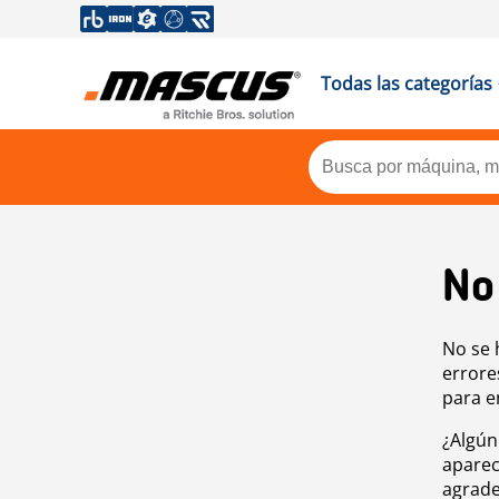
Todas las categorías
No
No se 
errore
para e
¿Algún
aparec
agrade