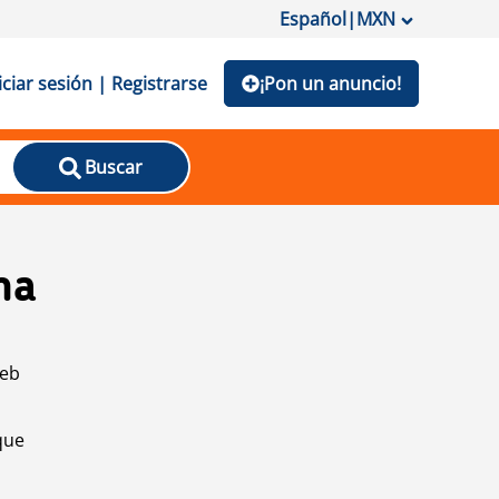
Español
|
MXN
iciar sesión | Registrarse
¡Pon un anuncio!
Buscar
na
web
que