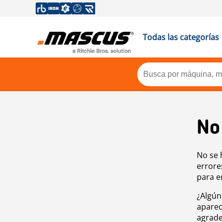
Todas las categorías
No
No se 
errore
para e
¿Algún
aparec
agrade