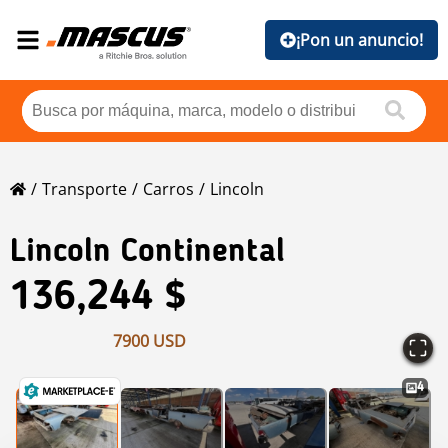
¡Pon un anuncio!
Transporte
Carros
Lincoln
Lincoln
Continental
136,244 $
7900 USD
4