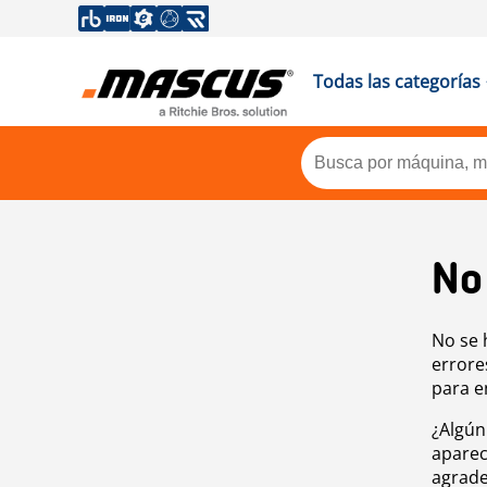
Todas las categorías
No
No se 
errore
para e
¿Algún
aparec
agrade