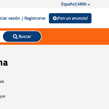
Español
|
MXN
iciar sesión | Registrarse
¡Pon un anuncio!
Buscar
na
web
que