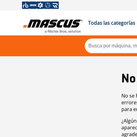
Todas las categorías
No
No se 
errore
para e
¿Algún
aparec
agrade