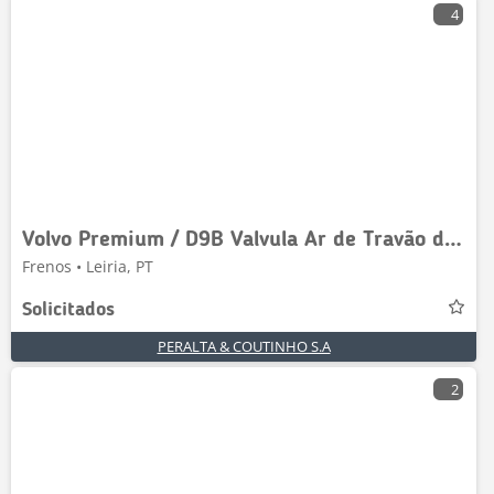
4
Volvo Premium / D9B Valvula Ar de Travão de Escape
Frenos • Leiria, PT
Solicitados
PERALTA & COUTINHO S.A
2