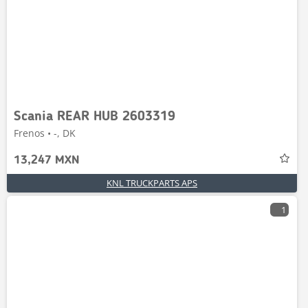
Scania REAR HUB 2603319
Frenos • -, DK
13,247 MXN
KNL TRUCKPARTS APS
1