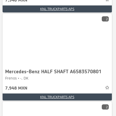
7,948 MXN
KNL TRUCKPARTS APS
2
Mercedes-Benz HALF SHAFT A6583570801
Frenos • -, DK
7,948 MXN
KNL TRUCKPARTS APS
2