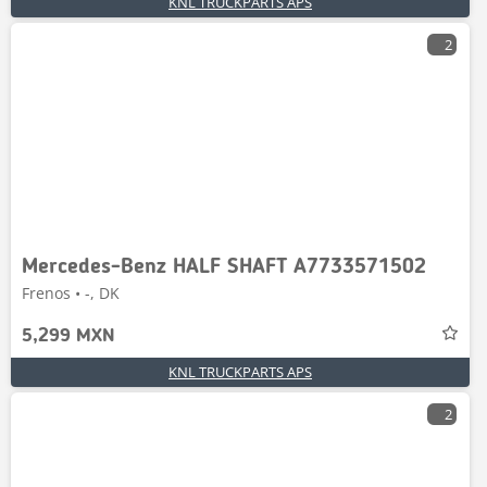
KNL TRUCKPARTS APS
2
Mercedes-Benz HALF SHAFT A7733571502
Frenos • -, DK
5,299 MXN
KNL TRUCKPARTS APS
2