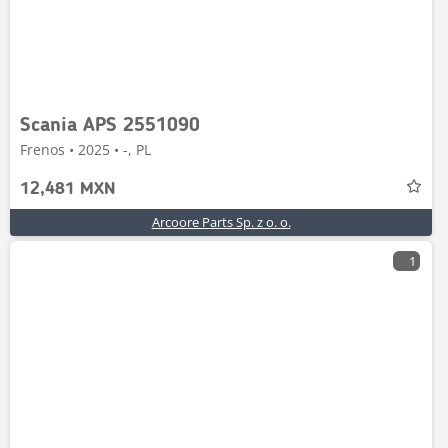
Scania APS 2551090
Frenos • 2025 • -, PL
12,481 MXN
Arcoore Parts Sp. z o. o.
1