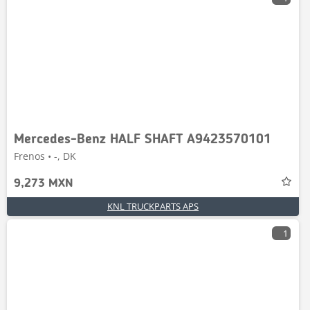
Mercedes-Benz HALF SHAFT A9423570101
Frenos • -, DK
9,273 MXN
KNL TRUCKPARTS APS
1