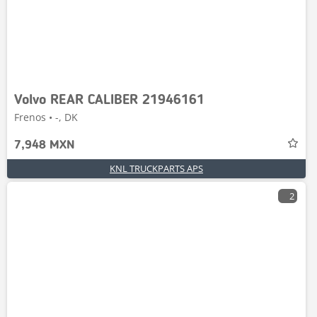
Volvo REAR CALIBER 21946161
Frenos • -, DK
7,948 MXN
KNL TRUCKPARTS APS
2