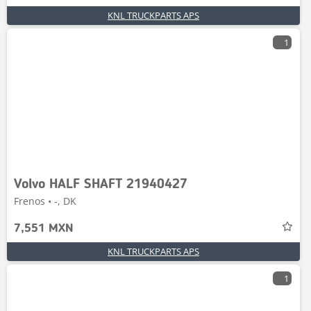
KNL TRUCKPARTS APS
1
Volvo HALF SHAFT 21940427
Frenos • -, DK
7,551 MXN
KNL TRUCKPARTS APS
1