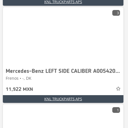
KNL TRUCKPARTS APS
3
Mercedes-Benz LEFT SIDE CALIBER A0054201383
Frenos • -, DK
11,922 MXN
KNL TRUCKPARTS APS
1