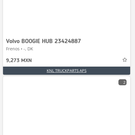
Volvo BOOGIE HUB 23424887
Frenos • -, DK
9,273 MXN
KNL TRUCKPARTS APS
2