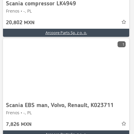
Scania compressor LK4949
Frenos • -, PL
20,802 MXN
Arcoore Parts Sp. z o. o.
1
Scania EBS man, Volvo, Renault, K023711
Frenos • -, PL
7,826 MXN