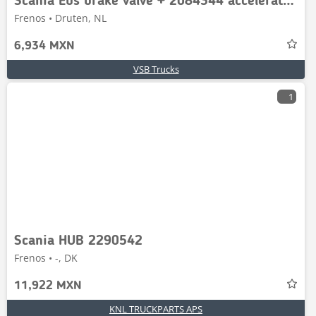
Scania Ebs brake valve + 2084344 accelerator pedal
Frenos • Druten, NL
6,934 MXN
VSB Trucks
1
Scania HUB 2290542
Frenos • -, DK
11,922 MXN
KNL TRUCKPARTS APS