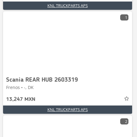
KNL TRUCKPARTS APS
1
Scania REAR HUB 2603319
Frenos • -, DK
13,247 MXN
KNL TRUCKPARTS APS
2