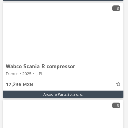
3
Wabco Scania R compressor
Frenos • 2025 • -, PL
17,236 MXN
Arcoore Parts Sp. z o. o.
3