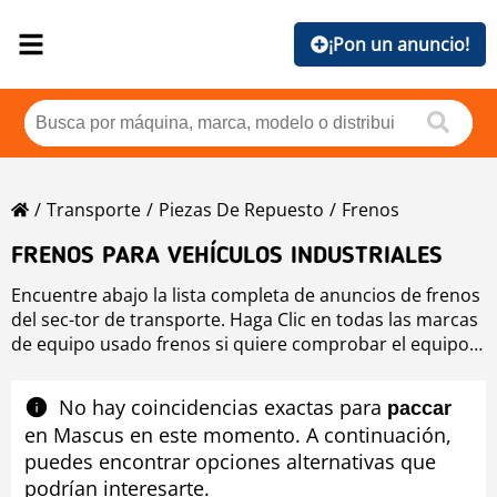
¡Pon un anuncio!
Transporte
Piezas De Repuesto
Frenos
FRENOS PARA VEHÍCULOS INDUSTRIALES
Encuentre abajo la lista completa de anuncios de frenos
del sec-tor de transporte. Haga Clic en todas las marcas
de equipo usado frenos si quiere comprobar el equipo
usado disponible de frenos ordenado por marca o si
desea mejorar los resultados de búsqueda de equipo
No hay coincidencias exactas para
paccar
usado de frenos utilizando la herramienta de
en Mascus en este momento. A continuación,
navegación situada en el lado izquierdo.
puedes encontrar opciones alternativas que
podrían interesarte.