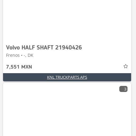
Volvo HALF SHAFT 21940426
Frenos • -, DK
7,551 MXN
KNL TRUCKPARTS APS
3