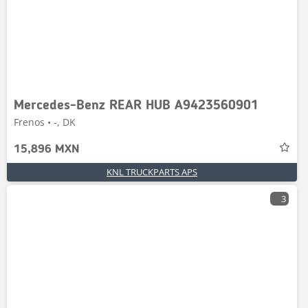
Mercedes-Benz REAR HUB A9423560901
Frenos • -, DK
15,896 MXN
KNL TRUCKPARTS APS
3