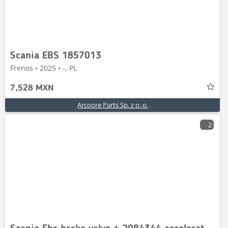
Scania EBS 1857013
Frenos • 2025 • -, PL
7,528 MXN
Arcoore Parts Sp. z o. o.
2