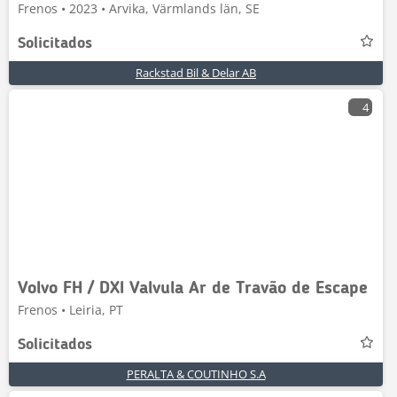
Frenos • 2023 • Arvika, Värmlands län, SE
Solicitados
Rackstad Bil & Delar AB
4
Volvo FH / DXI Valvula Ar de Travão de Escape
Frenos • Leiria, PT
Solicitados
PERALTA & COUTINHO S.A