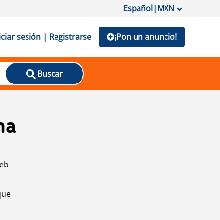
Español
|
MXN
iciar sesión | Registrarse
¡Pon un anuncio!
Buscar
na
web
que