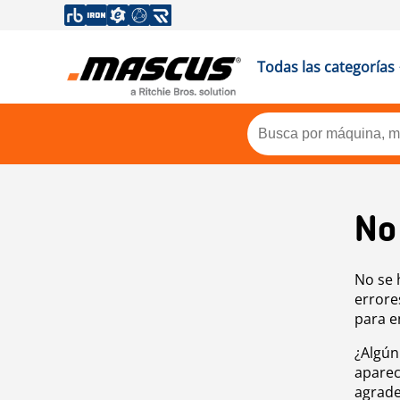
Todas las categorías
No
No se 
errore
para e
¿Algún
aparec
agrade