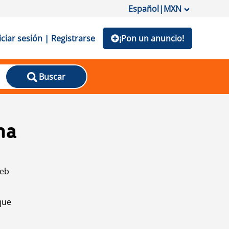
Español
|
MXN
iciar sesión | Registrarse
¡Pon un anuncio!
Buscar
na
web
que