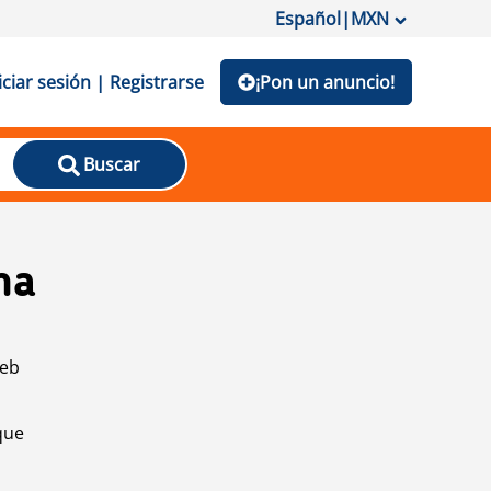
Español
|
MXN
iciar sesión | Registrarse
¡Pon un anuncio!
Buscar
na
web
que