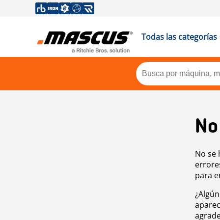
Todas las categorías
No
No se 
errore
para e
¿Algún
aparec
agrade