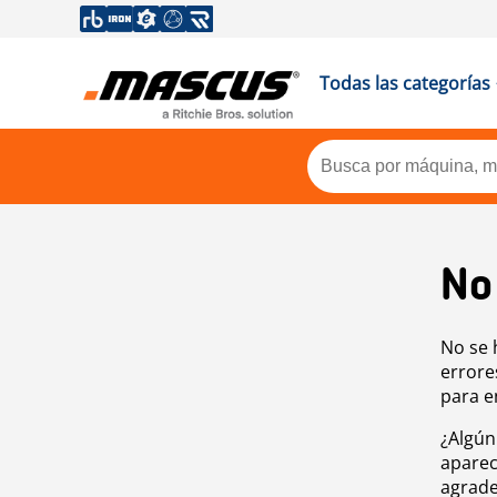
Todas las categorías
No
No se 
errore
para e
¿Algún
aparec
agrade