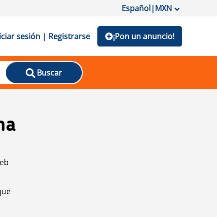
Español
|
MXN
iciar sesión | Registrarse
¡Pon un anuncio!
Buscar
na
web
que