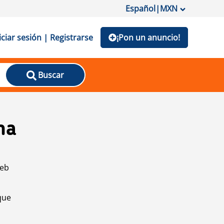
Español
|
MXN
iciar sesión | Registrarse
¡Pon un anuncio!
Buscar
na
web
que