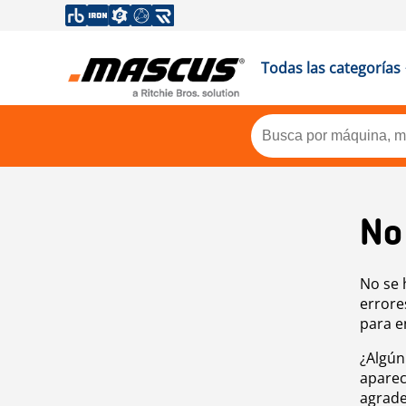
Todas las categorías
No
No se 
errore
para e
¿Algún
aparec
agrade