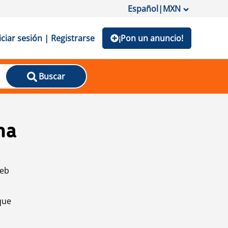
Español
|
MXN
iciar sesión | Registrarse
¡Pon un anuncio!
Buscar
na
web
que