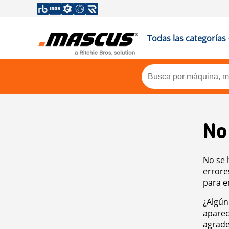
Todas las categorías
No
No se 
errore
para e
¿Algún
aparec
agrade