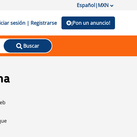
Español
|
MXN
iciar sesión | Registrarse
¡Pon un anuncio!
Buscar
na
web
que