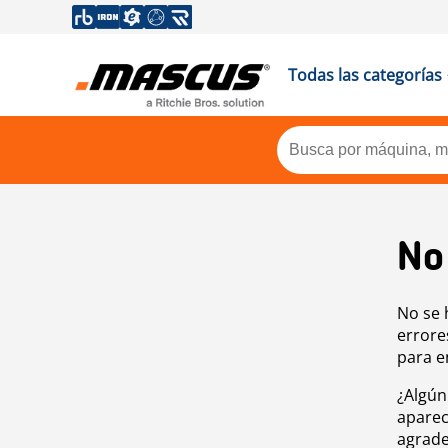
Todas las categorías
No
No se 
errore
para e
¿Algún
aparec
agrade