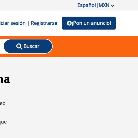
Español
|
MXN
iciar sesión | Registrarse
¡Pon un anuncio!
Buscar
na
web
que