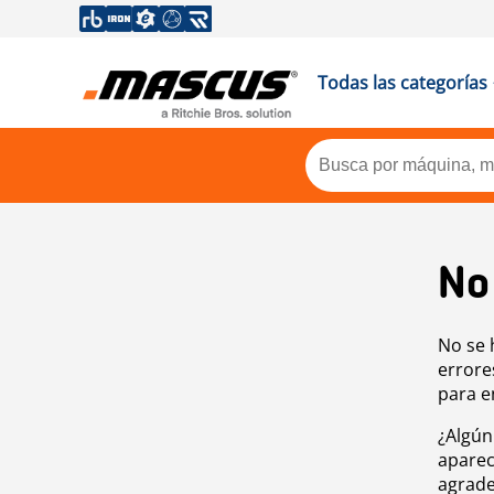
Todas las categorías
No
No se 
errore
para e
¿Algún
aparec
agrade