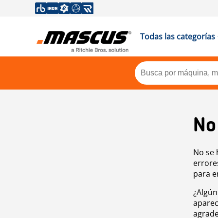
Todas las categorías
No
No se 
errore
para e
¿Algún
aparec
agrade