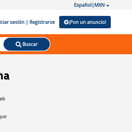
Español
|
MXN
iciar sesión | Registrarse
¡Pon un anuncio!
Buscar
na
web
que