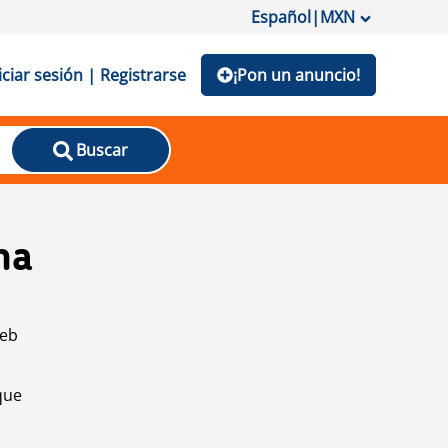
Español
|
MXN
iciar sesión | Registrarse
¡Pon un anuncio!
Buscar
na
web
que