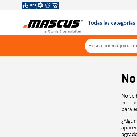
Todas las categorías
No
No se 
errore
para e
¿Algún
aparec
agrade