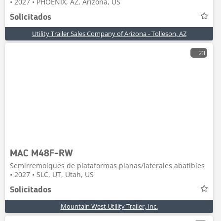
• 2027 • PHOENIX, AZ, Arizona, US
Solicitados
Utility Trailer Sales Company of Arizona - Tolleson, AZ
23
MAC M48F-RW
Semirremolques de plataformas planas/laterales abatibles
• 2027 • SLC, UT, Utah, US
Solicitados
Mountain West Utility Trailer, Inc.