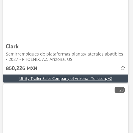
Clark
Semirremolques de plataformas planas/laterales abatibles
• 2027 • PHOENIX, AZ, Arizona, US
850,226 MXN
Utility Trailer Sales Company of Arizona - Tolleson, AZ
23