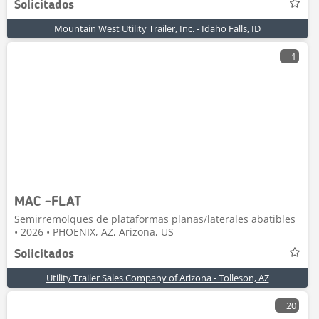
Solicitados
Mountain West Utility Trailer, Inc. - Idaho Falls, ID
1
MAC -FLAT
Semirremolques de plataformas planas/laterales abatibles
• 2026 • PHOENIX, AZ, Arizona, US
Solicitados
Utility Trailer Sales Company of Arizona - Tolleson, AZ
20