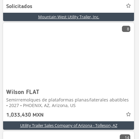
Solicitados
Mountain West Utility Trailer, Inc.
8
Wilson FLAT
Semirremolques de plataformas planas/laterales abatibles
• 2027 • PHOENIX, AZ, Arizona, US
1,033,430 MXN
Utility Trailer Sales Company of Arizona - Tolleson, AZ
14