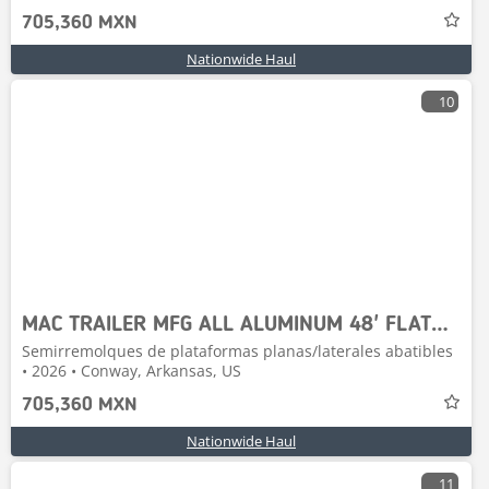
705,360 MXN
Nationwide Haul
10
MAC TRAILER MFG ALL ALUMINUM 48' FLATBED W/TOOLBOX
Semirremolques de plataformas planas/laterales abatibles
• 2026 • Conway, Arkansas, US
705,360 MXN
Nationwide Haul
11