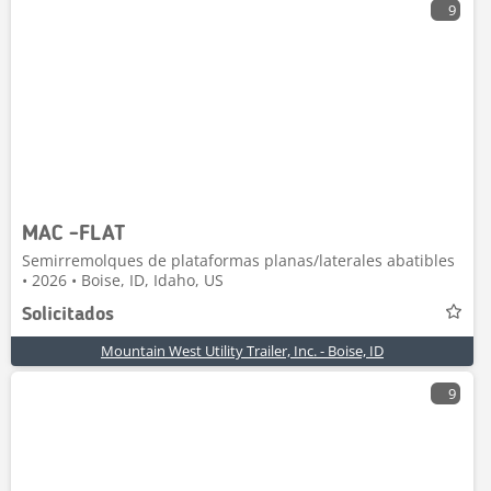
9
MAC -FLAT
Semirremolques de plataformas planas/laterales abatibles
• 2026 • Boise, ID, Idaho, US
Solicitados
Mountain West Utility Trailer, Inc. - Boise, ID
9