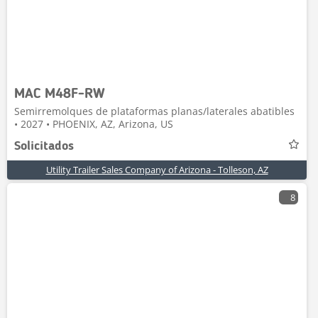
MAC M48F-RW
Semirremolques de plataformas planas/laterales abatibles
• 2027 • PHOENIX, AZ, Arizona, US
Solicitados
Utility Trailer Sales Company of Arizona - Tolleson, AZ
8