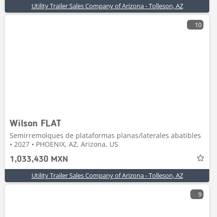
Utility Trailer Sales Company of Arizona - Tolleson, AZ
10
Wilson FLAT
Semirremolques de plataformas planas/laterales abatibles
• 2027 • PHOENIX, AZ, Arizona, US
1,033,430 MXN
Utility Trailer Sales Company of Arizona - Tolleson, AZ
9