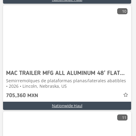
10
MAC TRAILER MFG ALL ALUMINUM 48' FLATBED W/TOOLBOX
Semirremolques de plataformas planas/laterales abatibles
• 2026 • Lincoln, Nebraska, US
705,360 MXN
Nationwide Haul
11