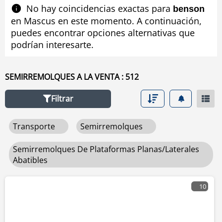
plataformas planas/laterales abatibles si quiere
No hay coincidencias exactas para
benson
comprobar el equipo usado disponible de
en Mascus en este momento. A continuación,
semirremolques de plataformas planas/laterales
puedes encontrar opciones alternativas que
abatibles ordenado por marca o si desea mejorar los
podrían interesarte.
resultados de búsqueda de equipo usado de
semirremolques de plataformas planas/laterales
abatibles utilizando la herramienta de navegación
SEMIRREMOLQUES A LA VENTA : 512
situada en el lado izquierdo.
Filtrar
Transporte
Semirremolques
Semirremolques De Plataformas Planas/laterales
Abatibles
10