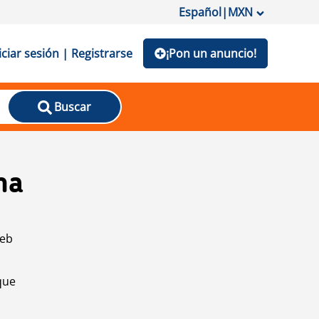
Español
|
MXN
iciar sesión | Registrarse
¡Pon un anuncio!
Buscar
na
web
que