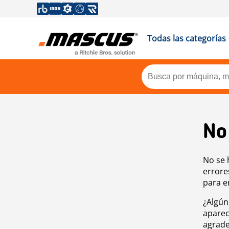
Todas las categorías
No
No se 
errore
para e
¿Algún
aparec
agrade