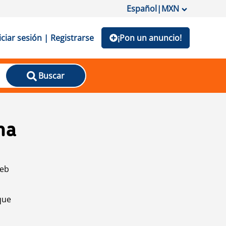
Español
|
MXN
iciar sesión | Registrarse
¡Pon un anuncio!
Buscar
na
web
que