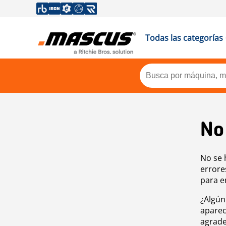
Todas las categorías
No
No se 
errore
para e
¿Algún
aparec
agrade