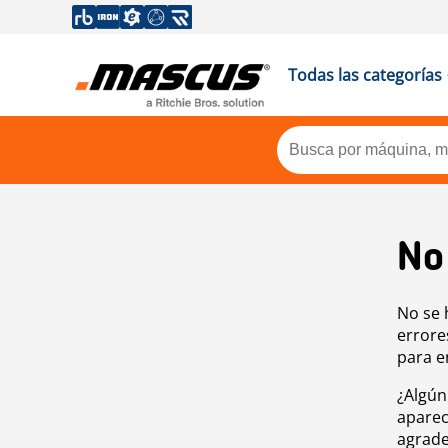
Todas las categorías
No
No se 
errore
para e
¿Algún
aparec
agrade