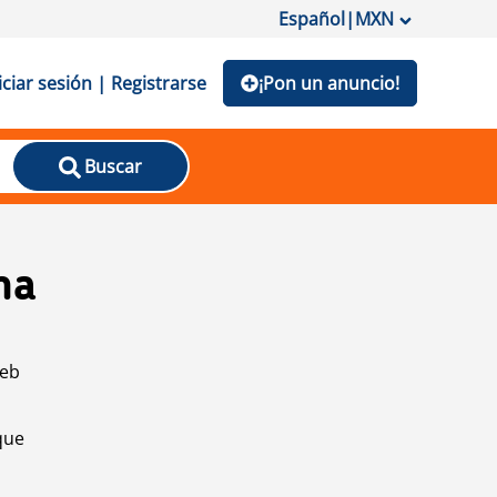
Español
|
MXN
iciar sesión | Registrarse
¡Pon un anuncio!
Buscar
na
web
que