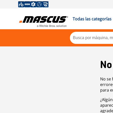
Todas las categorías
No
No se 
errore
para e
¿Algún
aparec
agrade