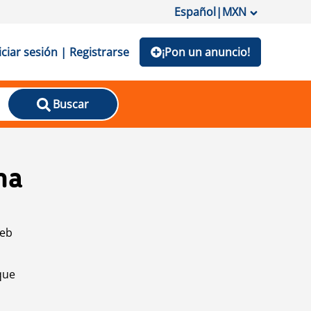
Español
|
MXN
iciar sesión | Registrarse
¡Pon un anuncio!
Buscar
na
web
que