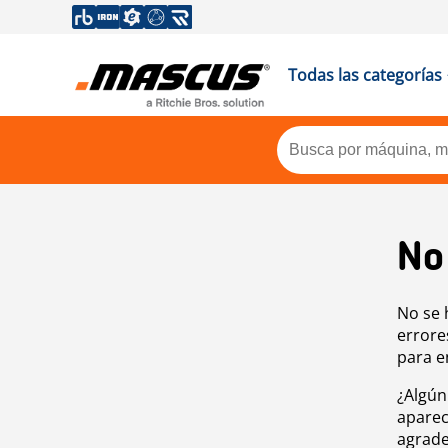
Todas las categorías
No
No se 
errore
para e
¿Algún
aparec
agrade