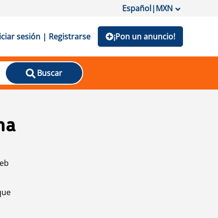
Español
|
MXN
iciar sesión | Registrarse
¡Pon un anuncio!
Buscar
na
web
que