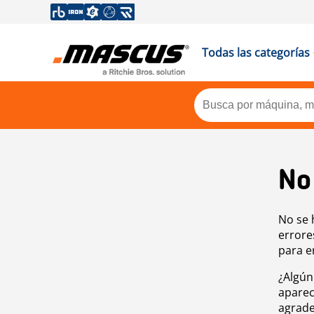
Todas las categorías
No
No se 
errore
para e
¿Algún
aparec
agrade