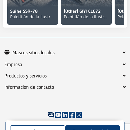
Suihe SSR-78
[Other] GIYI CLG72
[Other
Polotitlán de la Ilustración
Polotitlán de la Ilustración
Mascus sitios locales
Empresa
Productos y servicios
Información de contacto
©
2026
Mascus
Condiciones generales