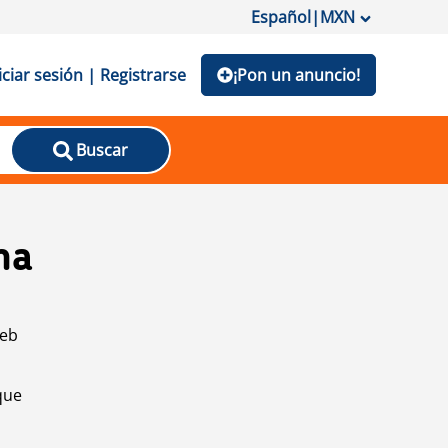
Español
|
MXN
iciar sesión | Registrarse
¡Pon un anuncio!
Buscar
na
web
que