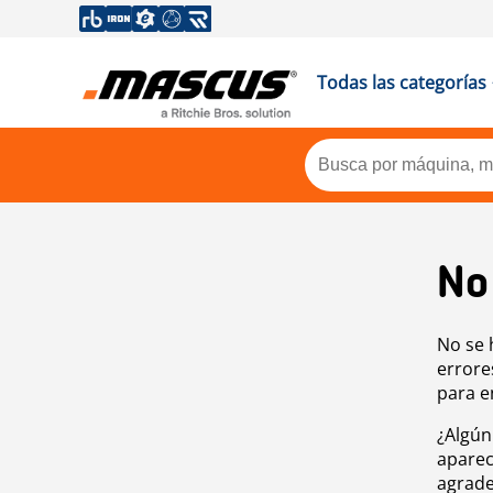
Todas las categorías
No
No se 
errore
para e
¿Algún
aparec
agrade