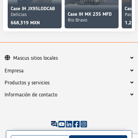
Case IH JX95LODCAB
Case 
Delicias
Pachu
Case IH MX 235 MFD
Rio Bravo
668,319 MXN
1,213
Mascus sitios locales
Empresa
Productos y servicios
Información de contacto
©
2026
Mascus
Condiciones generales