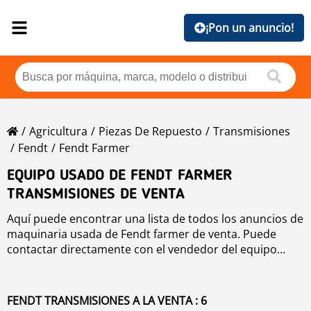
¡Pon un anuncio!
Agricultura
Piezas De Repuesto
Transmisiones
Fendt
Fendt Farmer
EQUIPO USADO DE FENDT FARMER
TRANSMISIONES DE VENTA
Aquí puede encontrar una lista de todos los anuncios de
maquinaria usada de Fendt farmer de venta. Puede
contactar directamente con el vendedor del equipo
usado Fendt Farmer transmisiones específico usando la
información de contacto. Para mejorar su búsqueda,
utilice la herramienta de búsqueda de la izquierda.
FENDT TRANSMISIONES A LA VENTA : 6