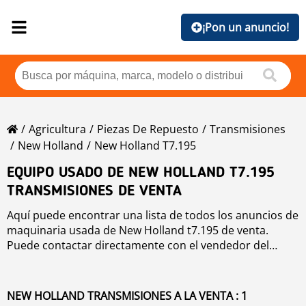
¡Pon un anuncio!
Agricultura
Piezas De Repuesto
Transmisiones
New Holland
New Holland T7.195
EQUIPO USADO DE NEW HOLLAND T7.195
TRANSMISIONES DE VENTA
Aquí puede encontrar una lista de todos los anuncios de
maquinaria usada de New Holland t7.195 de venta.
Puede contactar directamente con el vendedor del
equipo usado New Holland T7.195 transmisiones
específico usando la información de contacto. Para
mejorar su búsqueda, utilice la herramienta de
NEW HOLLAND TRANSMISIONES A LA VENTA : 1
búsqueda de la izquierda.