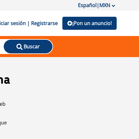
Español
|
MXN
iciar sesión | Registrarse
¡Pon un anuncio!
Buscar
na
web
que