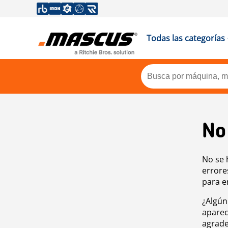
Todas las categorías
No
No se 
errore
para e
¿Algún
aparec
agrade