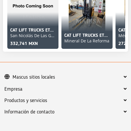
CAT LIFT TRUCKS ETR345A
San Nicolás De Las Garza
Mérid
CAT LIFT TRUCKS ETR345
Mineral De La Reforma
332,741 MXN
272,7
Mascus sitios locales
Empresa
Productos y servicios
Información de contacto