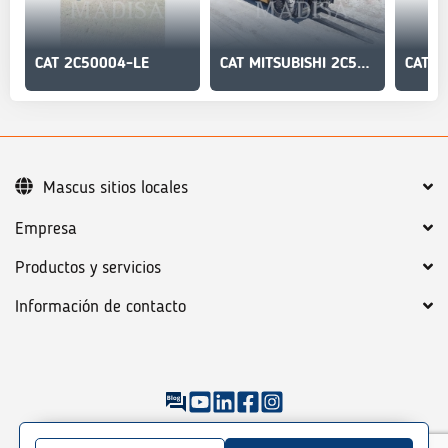
CAT 2C50004-LE
CAT MITSUBISHI 2C50004-LE
CAT 2
Mascus sitios locales
Empresa
Productos y servicios
Información de contacto
©
2026
Mascus
Condiciones generales