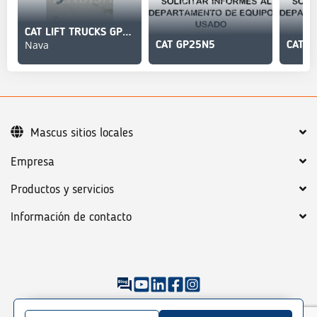
CAT LIFT TRUCKS GP25N5-LE
Nava
CAT GP25N5
CAT G
Mascus sitios locales
Empresa
Productos y servicios
Información de contacto
©
2026
Mascus
Condiciones generales