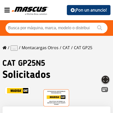
¡Pon un anuncio!
Montacargas Otros
CAT
CAT GP25
...
CAT
GP25N5
Solicitados
1