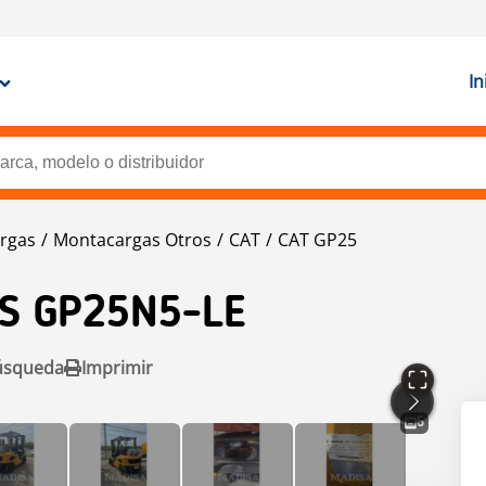
In
rgas
Montacargas Otros
CAT
CAT GP25
KS GP25N5-LE
úsqueda
Imprimir
6