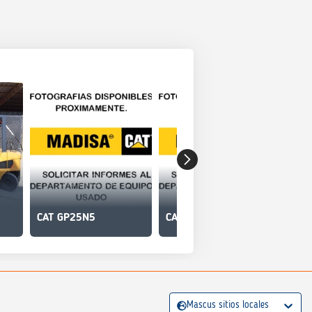
CAT GP25N5
CAT GP25N5
CA
Mascus sitios locales