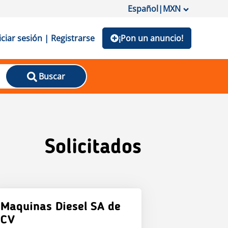
Español
|
MXN
iciar sesión | Registrarse
¡Pon un anuncio!
Buscar
Solicitados
Maquinas Diesel SA de
CV