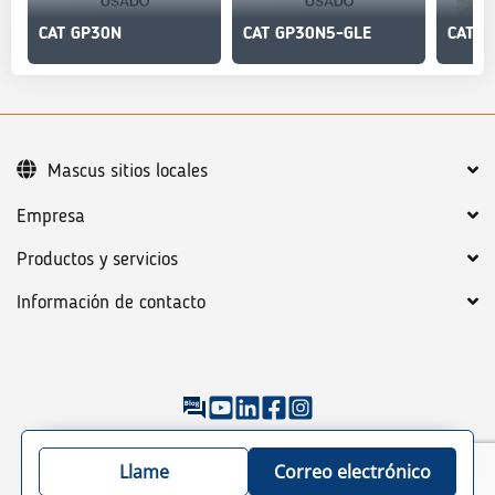
CAT GP30N
CAT GP30N5-GLE
CAT G
Mascus sitios locales
Empresa
Productos y servicios
Información de contacto
©
2026
Mascus
Condiciones generales
Política de Privacidad
Llame
Correo electrónico