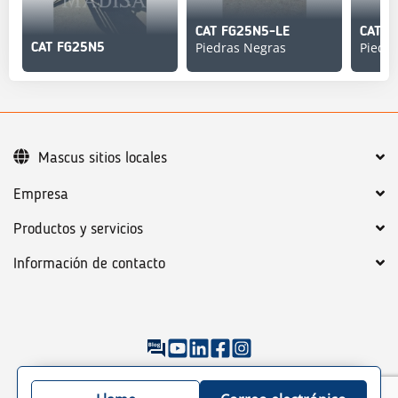
CAT FG25N5-LE
CAT F
Piedras Negras
Piedr
CAT FG25N5
Mascus sitios locales
Empresa
Productos y servicios
Información de contacto
©
2026
Mascus
Condiciones generales