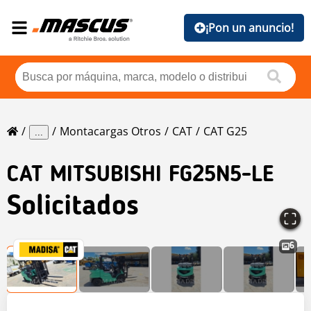
¡Pon un anuncio!
Montacargas Otros
CAT
CAT G25
...
CAT
MITSUBISHI FG25N5-LE
Solicitados
6