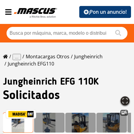
¡Pon un anuncio!
Montacargas Otros
Jungheinrich
...
Jungheinrich EFG110
Jungheinrich
EFG 110K
Solicitados
6