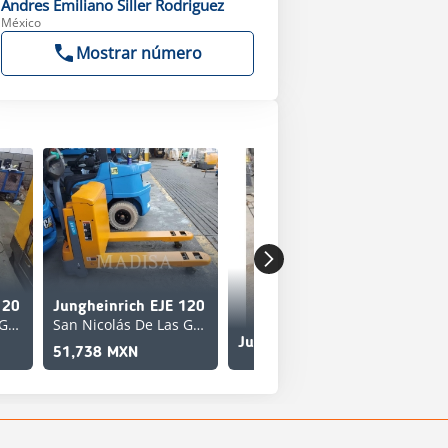
Andres Emiliano
Siller Rodriguez
México
Mostrar número
120
Jungheinrich EJE 120
Jun
San Nicolás De Las Garza
San Nicolás De Las Garza
Gom
Jungheinrich EJE120E
51,738 MXN
74