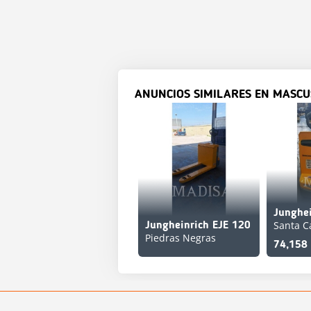
ANUNCIOS SIMILARES EN MASCU
Junghei
Santa C
Jungheinrich EJE 120
Piedras Negras
74,158