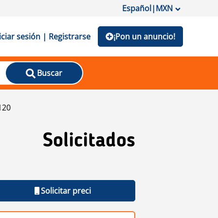
Español
|
MXN
iciar sesión | Registrarse
¡Pon un anuncio!
Buscar
120
Solicitados
Solicitar preci