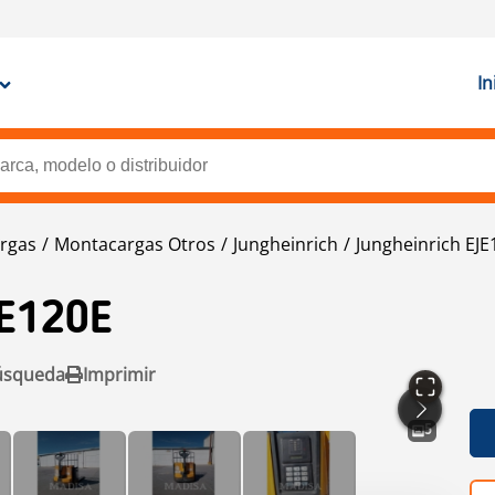
In
rgas
Montacargas Otros
Jungheinrich
Jungheinrich EJE
E120E
úsqueda
Imprimir
5