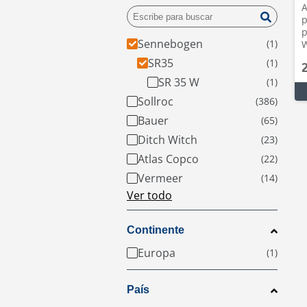
A
p
p
Sennebogen
W
SR35
SR 35 W
Sollroc
Bauer
Ditch Witch
Atlas Copco
Vermeer
Ver todo
Continente
Europa
País