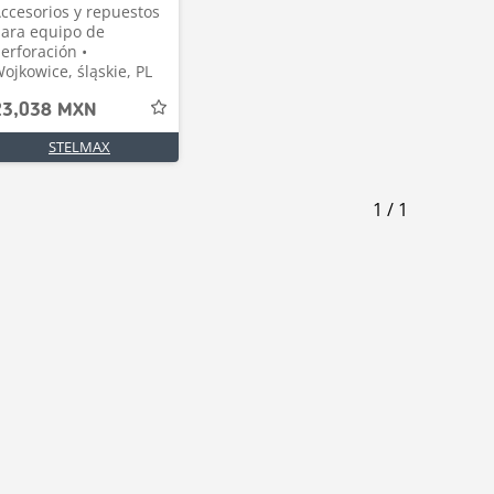
ccesorios y repuestos
ara equipo de
erforación •
ojkowice, śląskie, PL
23,038 MXN
STELMAX
1
/
1