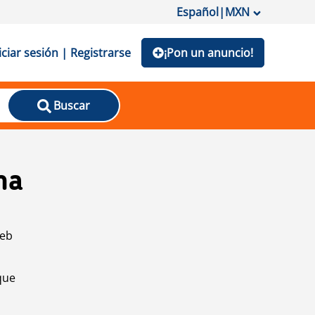
Español
|
MXN
iciar sesión | Registrarse
¡Pon un anuncio!
Buscar
na
web
que