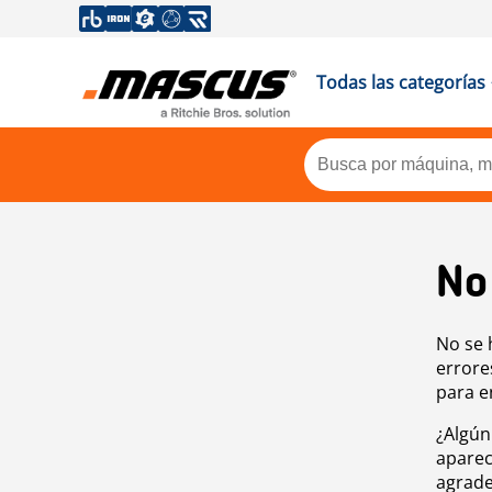
Todas las categorías
No
No se 
errore
para e
¿Algún
aparec
agrade