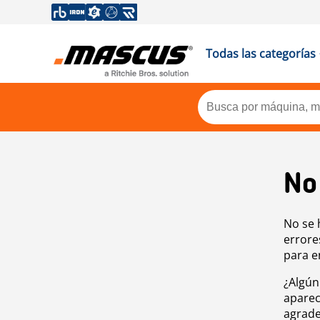
Todas las categorías
No
No se 
errore
para e
¿Algún
aparec
agrade