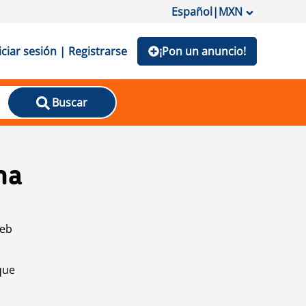
Español
|
MXN
iciar sesión | Registrarse
¡Pon un anuncio!
Buscar
na
web
que